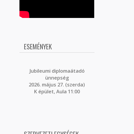
ESEMÉNYEK
J
ubileumi diplomaátadó
ünnepség
2026. május 27. (szerda)
K épület, Aula 11:00