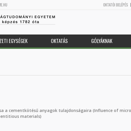
ME.HU
OKTATÓI BELÉPÉS
SÁGTUDOMÁNYI EGYETEM
k képzés 1782 óta
ZETI EGYSÉGEK
OKTATÁS
GÓLYÁKNAK
 a cementkötésű anyagok tulajdonságaira (Influence of micro
entitious materials)