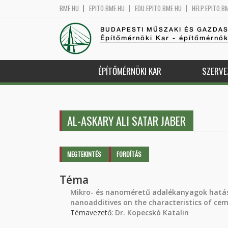
BME.HU
EPITO.BME.HU
EDU.EPITO.BME.HU
HELP.EPITO.B
BUDAPESTI MŰSZAKI ÉS GAZDA
Építőmérnöki Kar - építőmérnö
ÉPÍTŐMÉRNÖKI KAR
SZERVE
AL-ASKARY ALI SATAR JABER
Elsődleges fülek
MEGTEKINTÉS
(AKTÍV
FORDÍTÁS
FÜL)
Téma
Mikro- és nanoméretű adalékanyagok hatása
nanoadditives on the characteristics of cem
Témavezető:
Dr. Kopecskó Katalin