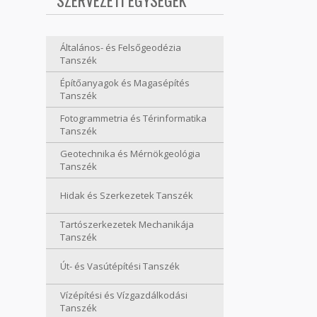
SZERVEZETI EGYSÉGEK
Általános- és Felsőgeodézia
Tanszék
Építőanyagok és Magasépítés
Tanszék
Fotogrammetria és Térinformatika
Tanszék
Geotechnika és Mérnökgeológia
Tanszék
Hidak és Szerkezetek Tanszék
Tartószerkezetek Mechanikája
Tanszék
Út- és Vasútépítési Tanszék
Vízépítési és Vízgazdálkodási
Tanszék