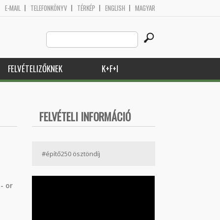
E-MAIL
TELEFONKÖNYV
TÉRKÉP
ENGLISH
MAGYAR
Search
Keresés űrlap
this
site
FELVÉTELIZŐKNEK
K+F+I
FELVÉTELI INFORMÁCIÓ
#építő250 ösztöndíj
- or