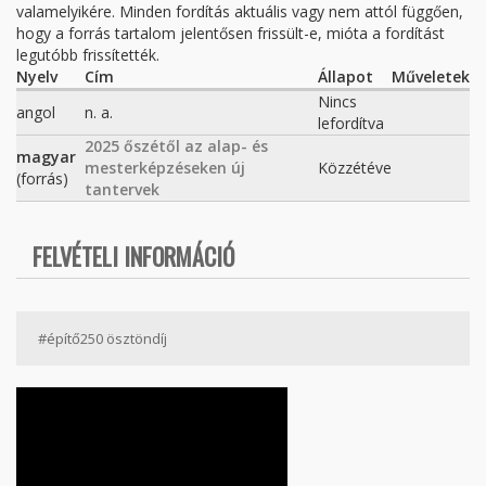
valamelyikére. Minden fordítás aktuális vagy nem attól függően,
hogy a forrás tartalom jelentősen frissült-e, mióta a fordítást
legutóbb frissítették.
Nyelv
Cím
Állapot
Műveletek
Nincs
angol
n. a.
lefordítva
2025 őszétől az alap- és
magyar
mesterképzéseken új
Közzétéve
(forrás)
tantervek
FELVÉTELI INFORMÁCIÓ
#építő250 ösztöndíj