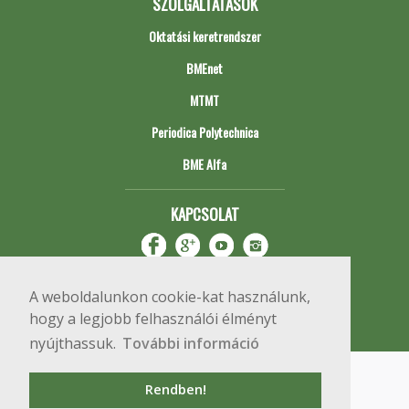
SZOLGÁLTATÁSOK
Oktatási keretrendszer
BMEnet
MTMT
Periodica Polytechnica
BME Alfa
KAPCSOLAT
A weboldalunkon cookie-kat használunk,
hogy a legjobb felhasználói élményt
nyújthassuk.
További információ
Impresszum
Copyright © 2020 BME Építőmérnöki Kar
Rendben!
1111 Budapest, Műegyetem rkp. 3.