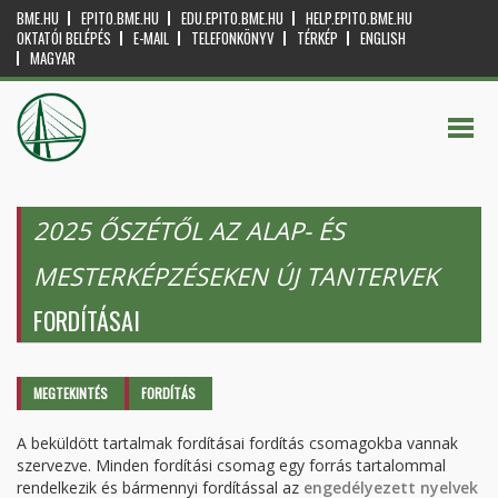
BME.HU
EPITO.BME.HU
EDU.EPITO.BME.HU
HELP.EPITO.BME.HU
OKTATÓI BELÉPÉS
E-MAIL
TELEFONKÖNYV
TÉRKÉP
ENGLISH
MAGYAR
2025 ŐSZÉTŐL AZ ALAP- ÉS
MESTERKÉPZÉSEKEN ÚJ TANTERVEK
FORDÍTÁSAI
Elsődleges fülek
MEGTEKINTÉS
FORDÍTÁS
(AKTÍV
FÜL)
A beküldött tartalmak fordításai fordítás csomagokba vannak
szervezve. Minden fordítási csomag egy forrás tartalommal
rendelkezik és bármennyi fordítással az
engedélyezett nyelvek