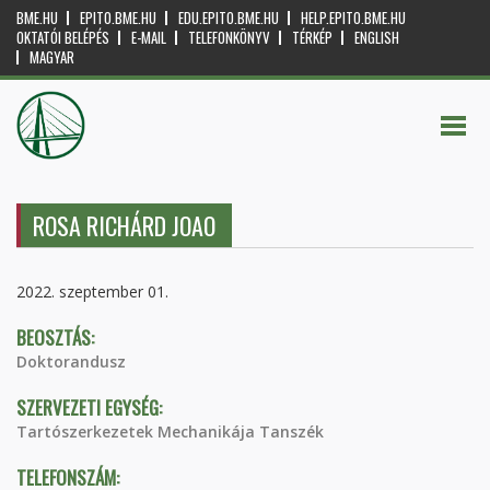
BME.HU
EPITO.BME.HU
EDU.EPITO.BME.HU
HELP.EPITO.BME.HU
OKTATÓI BELÉPÉS
E-MAIL
TELEFONKÖNYV
TÉRKÉP
ENGLISH
MAGYAR
ROSA RICHÁRD JOAO
2022. szeptember 01.
BEOSZTÁS:
Doktorandusz
SZERVEZETI EGYSÉG:
Tartószerkezetek Mechanikája Tanszék
TELEFONSZÁM: