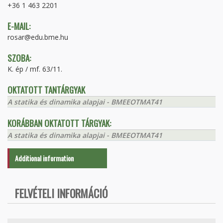
+36 1 463 2201
E-MAIL:
rosar@edu.bme.hu
SZOBA:
K. ép / mf. 63/11.
OKTATOTT TANTÁRGYAK
A statika és dinamika alapjai - BMEEOTMAT41
KORÁBBAN OKTATOTT TÁRGYAK:
A statika és dinamika alapjai - BMEEOTMAT41
Additional information
FELVÉTELI INFORMÁCIÓ