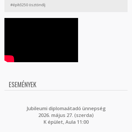
#építő250 ösztöndíj
ESEMÉNYEK
J
ubileumi diplomaátadó ünnepség
2026. május 27. (szerda)
K épület, Aula 11:00