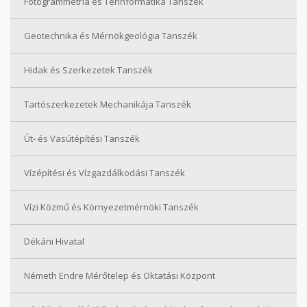
Fotogrammetria és Térinformatika Tanszék
Geotechnika és Mérnökgeológia Tanszék
Hidak és Szerkezetek Tanszék
Tartószerkezetek Mechanikája Tanszék
Út- és Vasútépítési Tanszék
Vízépítési és Vízgazdálkodási Tanszék
Vízi Közmű és Környezetmérnöki Tanszék
Dékáni Hivatal
Németh Endre Mérőtelep és Oktatási Központ