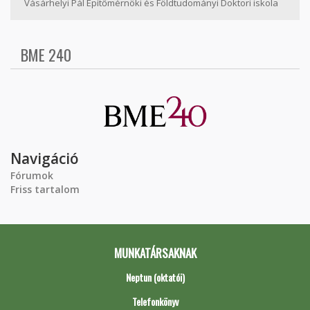
Vásárhelyi Pál Építőmérnöki és Földtudományi Doktori iskola
BME 240
Navigáció
Fórumok
Friss tartalom
MUNKATÁRSAKNAK
Neptun (oktatói)
Telefonkönyv