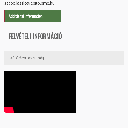
szabo.laszlo@epito.bme.hu
Additional information
FELVÉTELI INFORMÁCIÓ
#építő250 ösztöndíj