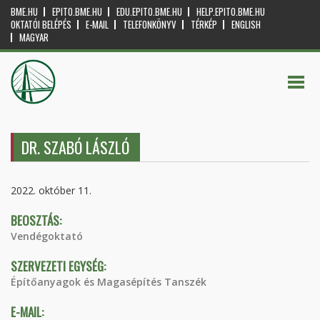
BME.HU
EPITO.BME.HU
EDU.EPITO.BME.HU
HELP.EPITO.BME.HU
OKTATÓI BELÉPÉS
E-MAIL
TELEFONKÖNYV
TÉRKÉP
ENGLISH
MAGYAR
DR. SZABÓ LÁSZLÓ
2022. október 11.
BEOSZTÁS:
Vendégoktató
SZERVEZETI EGYSÉG:
Építőanyagok és Magasépítés Tanszék
E-MAIL: