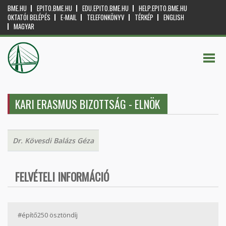
BME.HU
EPITO.BME.HU
EDU.EPITO.BME.HU
HELP.EPITO.BME.HU
OKTATÓI BELÉPÉS
E-MAIL
TELEFONKÖNYV
TÉRKÉP
ENGLISH
MAGYAR
KARI ERASMUS BIZOTTSÁG - ELNÖK
Dr. Kövesdi Balázs Géza
FELVÉTELI INFORMÁCIÓ
#építő250 ösztöndíj