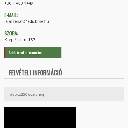
+36 1 463 1449
E-MAIL:
jalal.zenah@edu.bme.hu
SZOBA:
K. ép / I. em. 137
Additional information
FELVÉTELI INFORMÁCIÓ
#építő250 ösztöndíj