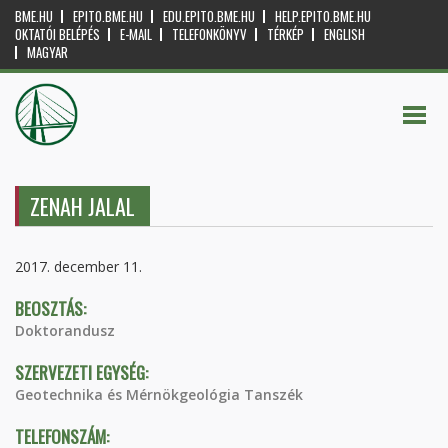
BME.HU
EPITO.BME.HU
EDU.EPITO.BME.HU
HELP.EPITO.BME.HU
OKTATÓI BELÉPÉS
E-MAIL
TELEFONKÖNYV
TÉRKÉP
ENGLISH
MAGYAR
ZENAH JALAL
2017. december 11.
BEOSZTÁS:
Doktorandusz
SZERVEZETI EGYSÉG:
Geotechnika és Mérnökgeológia Tanszék
TELEFONSZÁM: