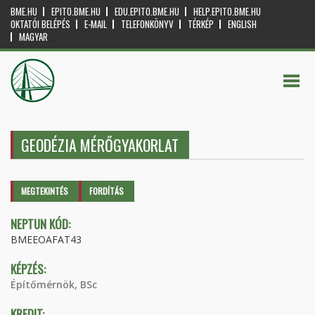
BME.HU
EPITO.BME.HU
EDU.EPITO.BME.HU
HELP.EPITO.BME.HU
OKTATÓI BELÉPÉS
E-MAIL
TELEFONKÖNYV
TÉRKÉP
ENGLISH
MAGYAR
GEODÉZIA MÉRŐGYAKORLAT
Elsődleges fülek
MEGTEKINTÉS
(AKTÍV
FORDÍTÁS
FÜL)
NEPTUN KÓD:
BMEEOAFAT43
KÉPZÉS:
Építőmérnök, BSc
KREDIT: