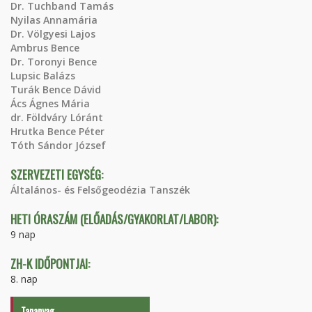
Dr. Tuchband Tamás
Nyilas Annamária
Dr. Völgyesi Lajos
Ambrus Bence
Dr. Toronyi Bence
Lupsic Balázs
Turák Bence Dávid
Ács Ágnes Mária
dr. Földváry Lóránt
Hrutka Bence Péter
Tóth Sándor József
SZERVEZETI EGYSÉG:
Általános- és Felsőgeodézia Tanszék
HETI ÓRASZÁM (ELŐADÁS/GYAKORLAT/LABOR):
9 nap
ZH-K IDŐPONTJAI:
8. nap
Tananyag