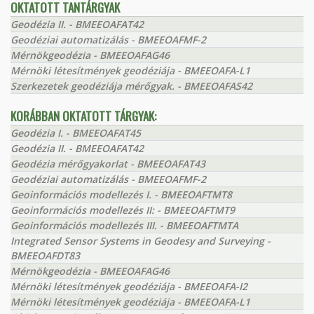
OKTATOTT TANTÁRGYAK
Geodézia II. - BMEEOAFAT42
Geodéziai automatizálás - BMEEOAFMF-2
Mérnökgeodézia - BMEEOAFAG46
Mérnöki létesítmények geodéziája - BMEEOAFA-L1
Szerkezetek geodéziája mérőgyak. - BMEEOAFAS42
KORÁBBAN OKTATOTT TÁRGYAK:
Geodézia I. - BMEEOAFAT45
Geodézia II. - BMEEOAFAT42
Geodézia mérőgyakorlat - BMEEOAFAT43
Geodéziai automatizálás - BMEEOAFMF-2
Geoinformációs modellezés I. - BMEEOAFTMT8
Geoinformációs modellezés II: - BMEEOAFTMT9
Geoinformációs modellezés III. - BMEEOAFTMTA
Integrated Sensor Systems in Geodesy and Surveying -
BMEEOAFDT83
Mérnökgeodézia - BMEEOAFAG46
Mérnöki létesítmények geodéziája - BMEEOAFA-I2
Mérnöki létesítmények geodéziája - BMEEOAFA-L1