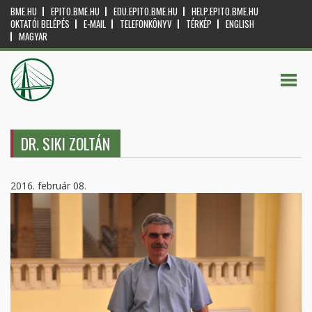
BME.HU
EPITO.BME.HU
EDU.EPITO.BME.HU
HELP.EPITO.BME.HU
OKTATÓI BELÉPÉS
E-MAIL
TELEFONKÖNYV
TÉRKÉP
ENGLISH
MAGYAR
DR. SIKI ZOLTÁN
2016. február 08.