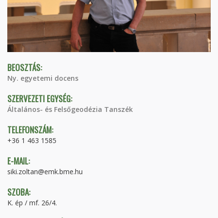
BEOSZTÁS:
Ny. egyetemi docens
SZERVEZETI EGYSÉG:
Általános- és Felsőgeodézia Tanszék
TELEFONSZÁM:
+36 1 463 1585
E-MAIL:
siki.zoltan@emk.bme.hu
SZOBA:
K. ép / mf. 26/4.