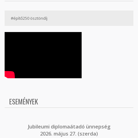
#építő250 ösztöndíj
ESEMÉNYEK
J
ubileumi diplomaátadó ünnepség
2026. május 27. (szerda)