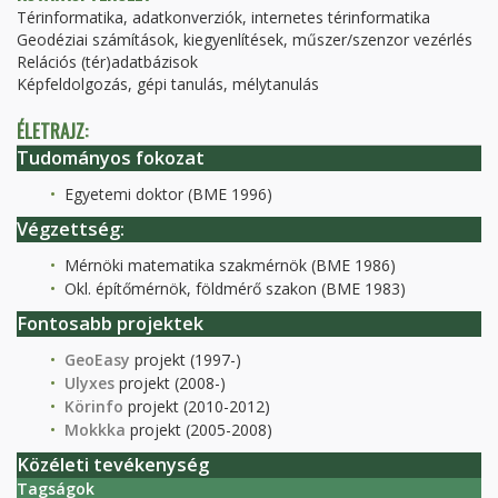
Térinformatika, adatkonverziók, internetes térinformatika
Geodéziai számítások, kiegyenlítések, műszer/szenzor vezérlés
Relációs (tér)adatbázisok
Képfeldolgozás, gépi tanulás, mélytanulás
ÉLETRAJZ:
Tudományos fokozat
Egyetemi doktor (BME 1996)
Végzettség:
Mérnöki matematika szakmérnök (BME 1986)
Okl. építőmérnök, földmérő szakon (BME 1983)
Fontosabb projektek
GeoEasy
projekt (1997-)
Ulyxes
projekt (2008-)
Körinfo
projekt (2010-2012)
Mokkka
projekt (2005-2008)
Közéleti tevékenység
Tagságok