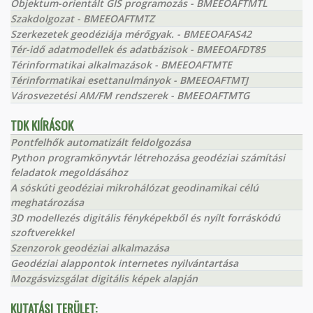
Objektum-orientált GIS programozás - BMEEOAFTMTL
Szakdolgozat - BMEEOAFTMTZ
Szerkezetek geodéziája mérőgyak. - BMEEOAFAS42
Tér-idő adatmodellek és adatbázisok - BMEEOAFDT85
Térinformatikai alkalmazások - BMEEOAFTMTE
Térinformatikai esettanulmányok - BMEEOAFTMTJ
Városvezetési AM/FM rendszerek - BMEEOAFTMTG
TDK KIÍRÁSOK
Pontfelhők automatizált feldolgozása
Python programkönyvtár létrehozása geodéziai számítási
feladatok megoldásához
A sóskúti geodéziai mikrohálózat geodinamikai célú
meghatározása
3D modellezés digitális fényképekből és nyílt forráskódú
szoftverekkel
Szenzorok geodéziai alkalmazása
Geodéziai alappontok internetes nyilvántartása
Mozgásvizsgálat digitális képek alapján
KUTATÁSI TERÜLET: