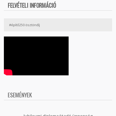
FELVÉTELI INFORMÁCIÓ
#építő250 ösztöndíj
ESEMÉNYEK
J
ubileumi diplomaátadó ünnepség