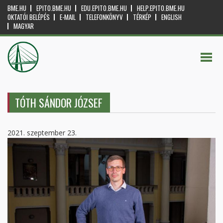
BME.HU
EPITO.BME.HU
EDU.EPITO.BME.HU
HELP.EPITO.BME.HU
OKTATÓI BELÉPÉS
E-MAIL
TELEFONKÖNYV
TÉRKÉP
ENGLISH
MAGYAR
TÓTH SÁNDOR JÓZSEF
2021. szeptember 23.