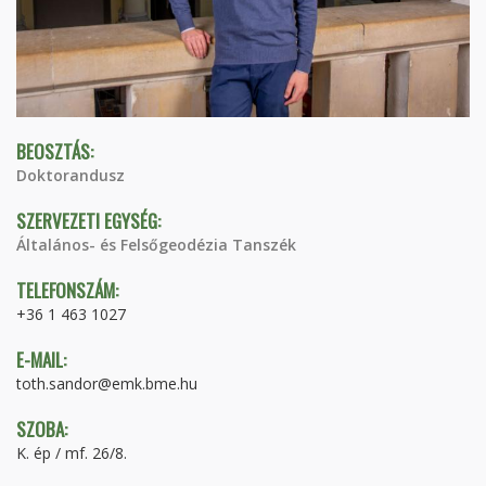
BEOSZTÁS:
Doktorandusz
SZERVEZETI EGYSÉG:
Általános- és Felsőgeodézia Tanszék
TELEFONSZÁM:
+36 1 463 1027
E-MAIL:
toth.sandor@emk.bme.hu
SZOBA:
K. ép / mf. 26/8.