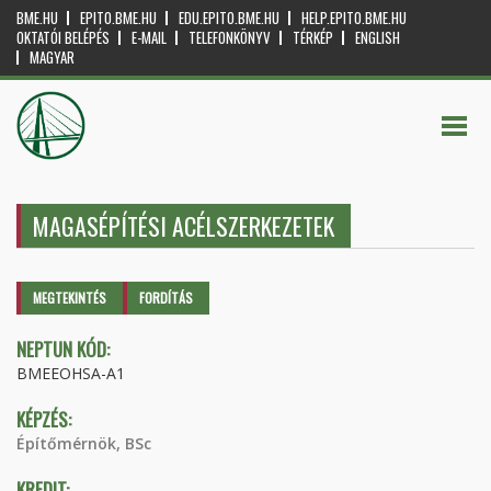
BME.HU
EPITO.BME.HU
EDU.EPITO.BME.HU
HELP.EPITO.BME.HU
OKTATÓI BELÉPÉS
E-MAIL
TELEFONKÖNYV
TÉRKÉP
ENGLISH
MAGYAR
MAGASÉPÍTÉSI ACÉLSZERKEZETEK
Elsődleges fülek
MEGTEKINTÉS
(AKTÍV
FORDÍTÁS
FÜL)
NEPTUN KÓD:
BMEEOHSA-A1
KÉPZÉS:
Építőmérnök, BSc
KREDIT: