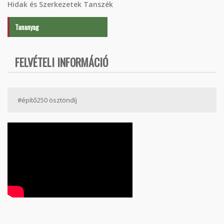
Hidak és Szerkezetek Tanszék
Tananyag
FELVÉTELI INFORMÁCIÓ
#építő250 ösztöndíj