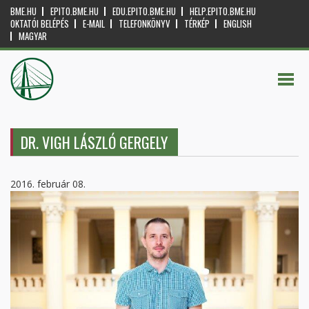
BME.HU
EPITO.BME.HU
EDU.EPITO.BME.HU
HELP.EPITO.BME.HU
OKTATÓI BELÉPÉS
E-MAIL
TELEFONKÖNYV
TÉRKÉP
ENGLISH
MAGYAR
DR. VIGH LÁSZLÓ GERGELY
2016. február 08.