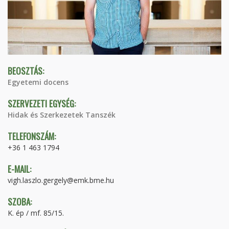
BEOSZTÁS:
Egyetemi docens
SZERVEZETI EGYSÉG:
Hidak és Szerkezetek Tanszék
TELEFONSZÁM:
+36 1 463 1794
E-MAIL:
vigh.laszlo.gergely@emk.bme.hu
SZOBA:
K. ép / mf. 85/15.