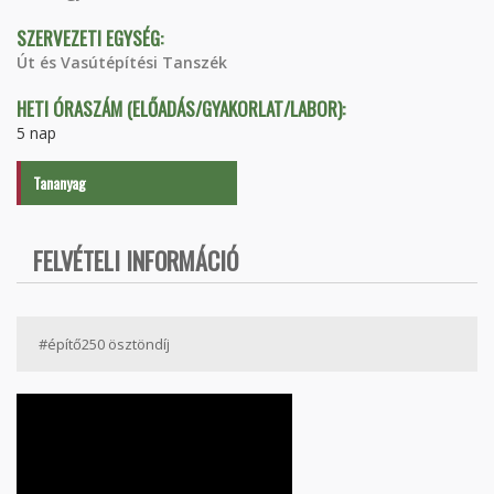
SZERVEZETI EGYSÉG:
Út és Vasútépítési Tanszék
HETI ÓRASZÁM (ELŐADÁS/GYAKORLAT/LABOR):
5 nap
Tananyag
FELVÉTELI INFORMÁCIÓ
#építő250 ösztöndíj