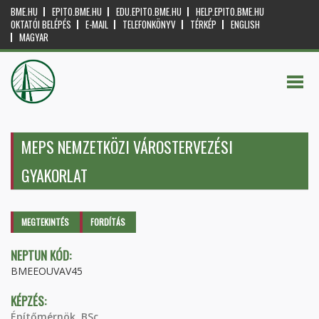
BME.HU
EPITO.BME.HU
EDU.EPITO.BME.HU
HELP.EPITO.BME.HU
OKTATÓI BELÉPÉS
E-MAIL
TELEFONKÖNYV
TÉRKÉP
ENGLISH
MAGYAR
MEPS NEMZETKÖZI VÁROSTERVEZÉSI
GYAKORLAT
Elsődleges fülek
MEGTEKINTÉS
(AKTÍV
FORDÍTÁS
FÜL)
NEPTUN KÓD:
BMEEOUVAV45
KÉPZÉS:
Építőmérnök, BSc