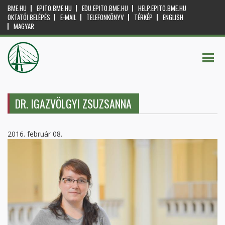
BME.HU
EPITO.BME.HU
EDU.EPITO.BME.HU
HELP.EPITO.BME.HU
OKTATÓI BELÉPÉS
E-MAIL
TELEFONKÖNYV
TÉRKÉP
ENGLISH
MAGYAR
DR. IGAZVÖLGYI ZSUZSANNA
2016. február 08.