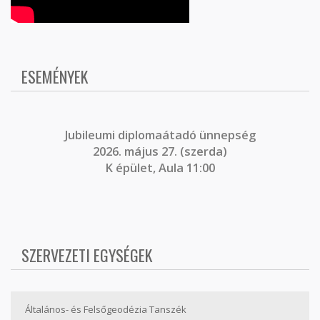
ESEMÉNYEK
J
ubileumi diplomaátadó ünnepség
2026. május 27. (szerda)
K épület, Aula 11:00
SZERVEZETI EGYSÉGEK
Általános- és Felsőgeodézia Tanszék