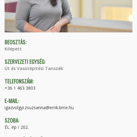
BEOSZTÁS:
Kilépett
SZERVEZETI EGYSÉG:
Út és Vasútépítési Tanszék
TELEFONSZÁM:
+36 1 463 3803
E-MAIL:
igazvolgyi.zsuzsanna@emk.bme.hu
SZOBA:
ÉL. ép / 202.