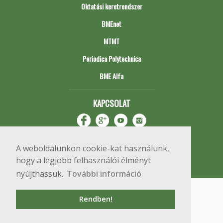
Oktatási keretrendszer
BMEnet
MTMT
Periodica Polytechnica
BME Alfa
KAPCSOLAT
A weboldalunkon cookie-kat használunk,
hogy a legjobb felhasználói élményt
nyújthassuk.
További információ
Impresszum
Copyright © 2020 BME Építőmérnöki Kar
Rendben!
1111 Budapest, Műegyetem rkp. 3.
+36 1 463 3531
webmester@emk.bme.hu