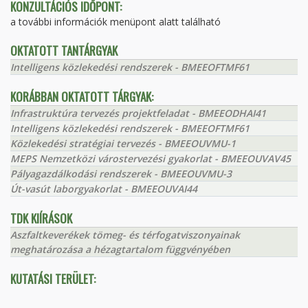
KONZULTÁCIÓS IDŐPONT:
a további információk menüpont alatt található
OKTATOTT TANTÁRGYAK
Intelligens közlekedési rendszerek - BMEEOFTMF61
KORÁBBAN OKTATOTT TÁRGYAK:
Infrastruktúra tervezés projektfeladat - BMEEODHAI41
Intelligens közlekedési rendszerek - BMEEOFTMF61
Közlekedési stratégiai tervezés - BMEEOUVMU-1
MEPS Nemzetközi várostervezési gyakorlat - BMEEOUVAV45
Pályagazdálkodási rendszerek - BMEEOUVMU-3
Út-vasút laborgyakorlat - BMEEOUVAI44
TDK KIÍRÁSOK
Aszfaltkeverékek tömeg- és térfogatviszonyainak
meghatározása a hézagtartalom függvényében
KUTATÁSI TERÜLET: