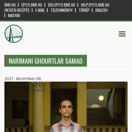
BME.HU
EPITO.BME.HU
EDU.EPITO.BME.HU
HELP.EPITO.BME.HU
OKTATÓI BELÉPÉS
E-MAIL
TELEFONKÖNYV
TÉRKÉP
ENGLISH
MAGYAR
NARIMANI GHOURTLAR SAMAD
2021. december 06.