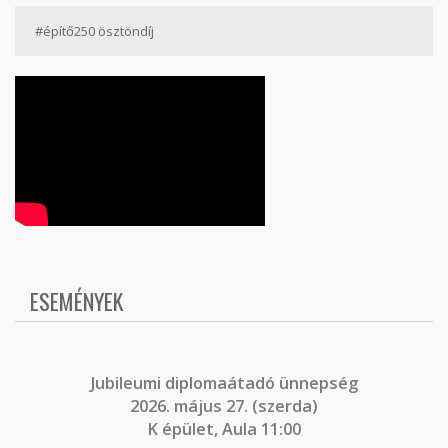
#építő250 ösztöndíj
ESEMÉNYEK
J
ubileumi diplomaátadó ünnepség
2026. május 27. (szerda)
K épület, Aula 11:00