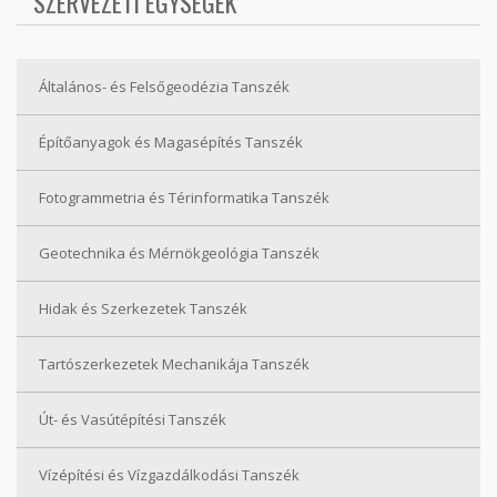
SZERVEZETI EGYSÉGEK
Általános- és Felsőgeodézia Tanszék
Építőanyagok és Magasépítés Tanszék
Fotogrammetria és Térinformatika Tanszék
Geotechnika és Mérnökgeológia Tanszék
Hidak és Szerkezetek Tanszék
Tartószerkezetek Mechanikája Tanszék
Út- és Vasútépítési Tanszék
Vízépítési és Vízgazdálkodási Tanszék