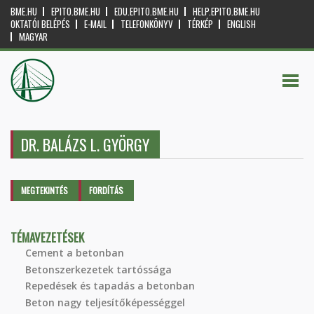
BME.HU
EPITO.BME.HU
EDU.EPITO.BME.HU
HELP.EPITO.BME.HU
OKTATÓI BELÉPÉS
E-MAIL
TELEFONKÖNYV
TÉRKÉP
ENGLISH
MAGYAR
DR. BALÁZS L. GYÖRGY
Elsődleges fülek
MEGTEKINTÉS
(AKTÍV
FORDÍTÁS
FÜL)
TÉMAVEZETÉSEK
Cement a betonban
Betonszerkezetek tartóssága
Repedések és tapadás a betonban
Beton nagy teljesítőképességgel