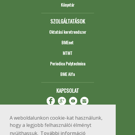
Könyvtár
SZOLGÁLTATÁSOK
Oktatási keretrendszer
BMEnet
MTMT
Periodica Polytechnica
BME Alfa
KAPCSOLAT
A weboldalunkon cookie-kat használunk,
hogy a legjobb felhasználói élményt
nyújthassuk.
További információ