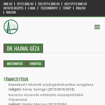
BME.HU
EPITO.BME.HU
EDU.EPITO.BME.HU
HELP.EPITO.BME.HU
OKTATÓI BELÉPÉS
E-MAIL
TELEFONKÖNYV
TÉRKÉP
ENGLISH
MAGYAR
DR. HAJNAL GÉZA
Elsődleges fülek
MEGTEKINTÉS
(AKTÍV
FORDÍTÁS
FÜL)
TÉMAVEZETÉSEK
Repedezett kőzetek szivárgáshidraulikai vizsgálata
Hallgató:
Karay Gyöngyi
(2013/2016/2018)
Karsztos víztartók vízkészlet-visszapótlódási
folyamatai
Hallgató:
Maller Márton
(2013/2016/)