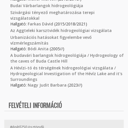
Budai Várbarlangok hidrogeológiája
Szivárgási tényező meghatározása terepi
vizsgálatokkal
Hallgató:
Farkas Dávid
(2015/2018/2021)
Az Aggteleki karsztvidék hidrogeológiai vizsgálata
Urbanizációs hatásokat figyelembe vevő
vízmérlegszámítás
Hallgató:
Bódi Anita
(2005//)
A budavári barlangok hidrogeológiája / Hydrogeology of
the caves of Buda Castle Hill
A Hévízi-tó és térségének hidrogeológiai vizsgálata /
Hydrogeological Investigation of the Hévíz Lake and it's
Surroundings
Hallgató:
Nagy Judit Barbara
(2023//)
FELVÉTELI INFORMÁCIÓ
#építő250 ösztöndíj