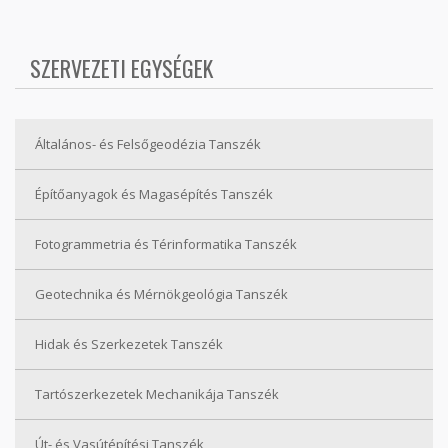
SZERVEZETI EGYSÉGEK
Általános- és Felsőgeodézia Tanszék
Építőanyagok és Magasépítés Tanszék
Fotogrammetria és Térinformatika Tanszék
Geotechnika és Mérnökgeológia Tanszék
Hidak és Szerkezetek Tanszék
Tartószerkezetek Mechanikája Tanszék
Út- és Vasútépítési Tanszék