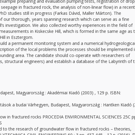
 example preparing and evaluation pumping tests, registration of drop
 seepage in fractured rock, the analysis of non-linear flow) in a recent
hD studies still in progress (Farkas Dávid, Maller Márton). The
f our thorough, years spanning research which can serve as a fine
’s investigation. We also collected worthy experiences in the field of
, measurements in Kiskecske Hill, which is formed in the same age as 
Hill in Esztergom.
 build a permanent monitoring system and a numerical hydrogeologica
scription of the local problems the processes should be implemented i
ounding area. The candidate should co-operate with researchers of
sts, structural engineers) and establish a database of the Labyrinth of 
udapest, Magyarország : Akadémiai Kiadó (2003) , 129 p. ISBN:
kutatások a budai Várhegyen, Budapest, Magyarország : Hantken Kiadó 
er flow in fractured rocks PROCEDIA ENVIRONMENTAL SCIENCES 25C p
oS
d to the research of groundwater flow in fractured rocks – theories,
LYTECHNICA-CIVIL ENGINEERING 60 : 3 pp. 437-448. , 12 p. (2016) 