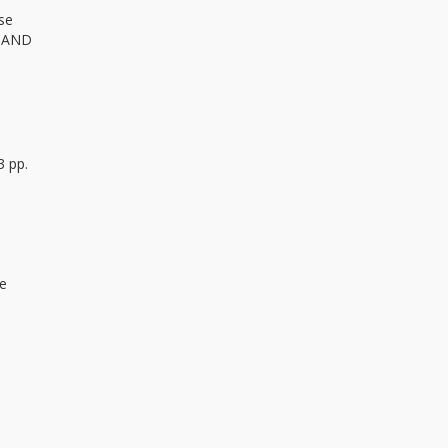
ase
D AND
3 pp.
ge