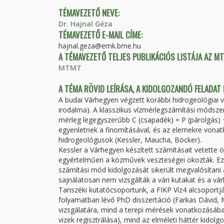
TÉMAVEZETŐ NEVE:
Dr. Hajnal Géza
TÉMAVEZETŐ E-MAIL CÍME:
hajnal.geza@emk.bme.hu
A TÉMAVEZETŐ TELJES PUBLIKÁCIÓS LISTÁJA AZ M
MTMT
A TÉMA RÖVID LEÍRÁSA, A KIDOLGOZANDÓ FELADAT
A budai Várhegyen végzett korábbi hidrogeológiai 
irodalma). A klasszikus vízmérlegszámítási módszer 
mérleg legegyszerűbb C (csapadék) = P (párolgás) +
egyenletnek a finomításával, és az elemekre vona
hidrogeológusok (Kessler, Maucha, Böcker).
Kessler a Várhegyen készített számításait vetette
egyértelműen a közművek veszteségei okozták. Ez
számítási mód kidolgozását sikerült megvalósítani 
sajnálatosan nem vizsgálták a vári kutakat és a vá
Tanszéki kutatócsoportunk, a FIKP Víz4 alcsoportjá
folyamatban lévő PhD disszertáció (Farkas Dávid, 
vizsgálatára, mind a terepi mérések vonatkozásába
vizek regisztrálása), mind az elméleti háttér kidolg