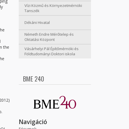
ping
Vízi Közmű és Környezetmérnöki
ly
Tanszék
Dékáni Hivatal
the
Németh Endre Mérőtelep és
Oktatási Központ
l
n the
Vásárhelyi Pál Építőmérnöki és
Földtudományi Doktori iskola
the
BME 240
(2012)
p.
Navigáció
DOI
Fórumok