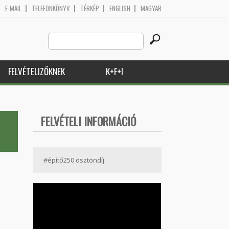
E-MAIL
TELEFONKÖNYV
TÉRKÉP
ENGLISH
MAGYAR
Search
Keresés űrlap
this
site
FELVÉTELIZŐKNEK
K+F+I
FELVÉTELI INFORMÁCIÓ
#építő250 ösztöndíj