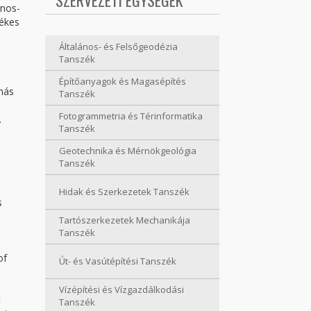
SZERVEZETI EGYSÉGEK
ános-
tékes
Általános- és Felsőgeodézia
Tanszék
Építőanyagok és Magasépítés
 más
Tanszék
Fotogrammetria és Térinformatika
.
Tanszék
Geotechnika és Mérnökgeológia
Tanszék
e
Hidak és Szerkezetek Tanszék
s
Tartószerkezetek Mechanikája
Tanszék
of
Út- és Vasútépítési Tanszék
Vízépítési és Vízgazdálkodási
t
Tanszék