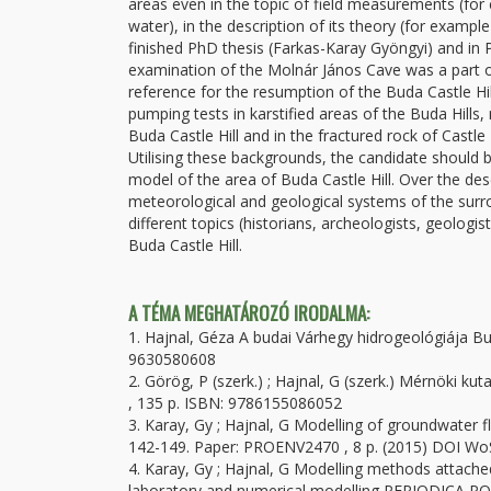
areas even in the topic of field measurements (for
water), in the description of its theory (for example
finished PhD thesis (Farkas-Karay Gyöngyi) and in P
examination of the Molnár János Cave was a part o
reference for the resumption of the Buda Castle Hill
pumping tests in karstified areas of the Buda Hills
Buda Castle Hill and in the fractured rock of Castle 
Utilising these backgrounds, the candidate should
model of the area of Buda Castle Hill. Over the de
meteorological and geological systems of the surr
different topics (historians, archeologists, geologi
Buda Castle Hill.
A TÉMA MEGHATÁROZÓ IRODALMA:
1. Hajnal, Géza A budai Várhegy hidrogeológiája B
9630580608
2. Görög, P (szerk.) ; Hajnal, G (szerk.) Mérnöki 
, 135 p. ISBN: 9786155086052
3. Karay, Gy ; Hajnal, G Modelling of groundwat
142-149. Paper: PROENV2470 , 8 p. (2015) DOI W
4. Karay, Gy ; Hajnal, G Modelling methods attache
laboratory and numerical modelling PERIODICA PO