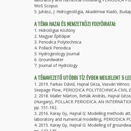
WoS Scopus
5. Juhász, J: Hidrogeológia, Akadémiai Kiadó, Buda
A TÉMA HAZAI ÉS NEMZETKÖZI FOLYÓIRATAI:
1. Hidrológiai Közlöny
2. Magyar Építőipar
3. Periodica Polytechnica
4. Pollack Periodica
5. Hydrogeology Journal
6. Groundwater
7. Journal of Hydrology
A TÉMAVEZETŐ UTÓBBI TÍZ ÉVBEN MEGJELENT 5 L
1. 2019. Farkas Dávid, Hajnal Géza, Vasvári Vilmos
Seepage Flow, PERIODICA POLYTECHNICA-CIVIL EN
2. 2018. Maller Márton, Rehák András, Hajnal Géza: 
(Hungary), POLLACK PERIODICA: AN INTERNATI
pp. 151-162.
3. 2016. Karay Gy, Hajnal G: Modelling methods att
laboratory and numerical modelling, PERIODICA P
4. 2015. Karay Gy, Hajnal G: Modelling of groun
pp. 142-149.