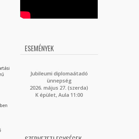
ESEMÉNYEK
rtási
J
ubileumi diplomaátadó
rű
ünnepség
2026. május 27. (szerda)
K épület, Aula 11:00
őben
ő