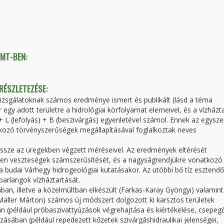
TMT-BEN:
 RÉSZLETEZÉSE:
vizsgálatoknak számos eredménye ismert és publikált (lásd a téma
egy adott területre a hidrológiai körfolyamat elemeivel, és a vízházta
 L (lefolyás) + B (beszivárgás) egyenletével számol. Ennek az egysze
tkozó törvényszerűségek megállapításával foglalkoztak neves
 össze az üregekben végzett méréseivel. Az eredmények eltérését
en veszteségek számszerűsítését, és a nagyságrendjükre vonatkozó
a budai Várhegy hidrogeológiai kutatásakor. Az utóbbi bő tíz esztend
rbarlangok vízháztartását.
ban, illetve a közelmúltban elkészült (Farkas-Karay Gyöngyi) valamint
Maller Márton) számos új módszert dolgozott ki karsztos területek
n (például próbaszivattyúzások végrehajtása és kiértékelése, csepeg
ozásában (például repedezett kőzetek szivárgáshidraulikai jelenségei,