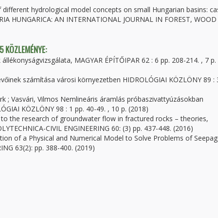
of different hydrological model concepts on small Hungarian basins: c
IGNARIA HUNGARICA: AN INTERNATIONAL JOURNAL IN FOREST, WOO
 5 KÖZLEMÉNYE:
ek állékonyságvizsgálata, MAGYAR ÉPÍTŐIPAR 62 : 6 pp. 208-214. , 7 p.
etevőinek számítása városi környezetben HIDROLÓGIAI KÖZLÖNY 89 : 
Birk ; Vasvári, Vilmos Nemlineáris áramlás próbaszivattyúzásokban
ÓGIAI KÖZLÖNY 98 : 1 pp. 40-49. , 10 p. (2018)
to the research of groundwater flow in fractured rocks – theories,
OLYTECHNICA-CIVIL ENGINEERING 60: (3) pp. 437-448. (2016)
dation of a Physical and Numerical Model to Solve Problems of Seepa
G 63(2): pp. 388-400. (2019)