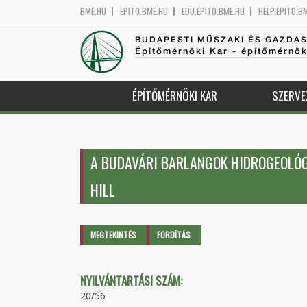
BME.HU
EPITO.BME.HU
EDU.EPITO.BME.HU
HELP.EPITO.B
BUDAPESTI MŰSZAKI ÉS GAZDA
Építőmérnöki Kar - építőmérnö
ÉPÍTŐMÉRNÖKI KAR
SZERVE
A BUDAVÁRI BARLANGOK HIDROGEOLÓG
HILL
Elsődleges fülek
MEGTEKINTÉS
(AKTÍV
FORDÍTÁS
FÜL)
NYILVÁNTARTÁSI SZÁM:
20/56