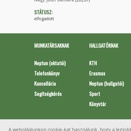
STÁTUSZ:
elfogadott
MUNKATÁRSAKNAK
HALLGATÓKNAK
Neptun (oktatói)
KTH
Telefonkönyv
Erasmus
Kancellária
Neptun (hallgatói)
Segítségkérés
Sport
Könyvtár
A weboldalunkon cookie-kat használunk, hogy a legjobb