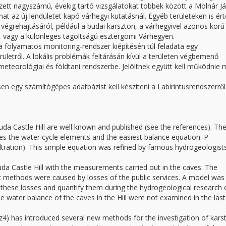
gzett nagyszámú, évekig tartó vizsgálatokat többek között a Molnár J
at az új lendületet kapó várhegyi kutatásnál. Egyéb területeken is ér
végrehajtásáról, például a budai karszton, a várhegyivel azonos korú
n, vagy a különleges tagoltságú esztergomi Várhegyen.
a folyamatos monitoring-rendszer kiépítésén túl feladata egy
ületről. A lokális problémák feltárásán kívül a területen végbemenő
 meteorológiai és földtani rendszerbe. Jelöltnek együtt kell működnie
sen egy számítógépes adatbázist kell készíteni a Labirintusrendszerről
a Castle Hill are well known and published (see the references). Th
ses the water cycle elements and the easiest balance equation: P
infiltration). This simple equation was refined by famous hydrogeologist
da Castle Hill with the measurements carried out in the caves. The
nt methods were caused by losses of the public services. A model was
these losses and quantify them during the hydrogeological research 
he water balance of the caves in the Hill were not examined in the last
íz4) has introduced several new methods for the investigation of kars