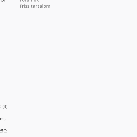
Friss tartalom
 (3)
es,
25C: