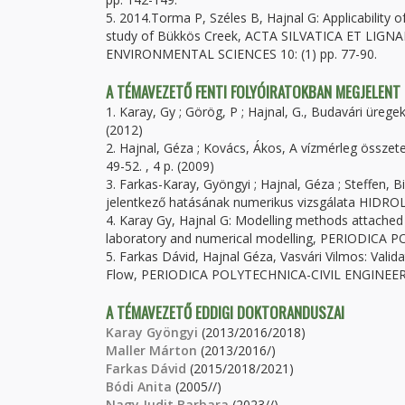
5. 2014.Torma P, Széles B, Hajnal G: Applicability 
study of Bükkös Creek, ACTA SILVATICA ET L
ENVIRONMENTAL SCIENCES 10: (1) pp. 77-90.
A TÉMAVEZETŐ FENTI FOLYÓIRATOKBAN MEGJELENT
1. Karay, Gy ; Görög, P ; Hajnal, G., Budavári üreg
(2012)
2. Hajnal, Géza ; Kovács, Ákos, A vízmérleg össz
49-52. , 4 p. (2009)
3. Farkas-Karay, Gyöngyi ; Hajnal, Géza ; Steffen, 
jelentkező hatásának numerikus vizsgálata HIDROL
4. Karay Gy, Hajnal G: Modelling methods attached 
laboratory and numerical modelling, PERIODICA P
5. Farkas Dávid, Hajnal Géza, Vasvári Vilmos: Vali
Flow, PERIODICA POLYTECHNICA-CIVIL ENGINEERIN
A TÉMAVEZETŐ EDDIGI DOKTORANDUSZAI
Karay Gyöngyi
(2013/2016/2018)
Maller Márton
(2013/2016/)
Farkas Dávid
(2015/2018/2021)
Bódi Anita
(2005//)
Nagy Judit Barbara
(2023//)