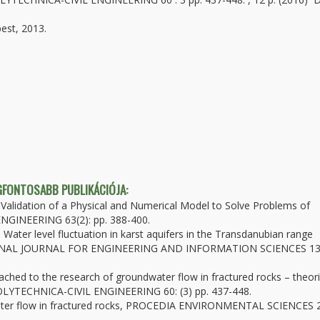
pest, 2013.
EGFONTOSABB PUBLIKÁCIÓJA:
: Validation of a Physical and Numerical Model to Solve Problems of
GINEERING 63(2): pp. 388-400.
Water level fluctuation in karst aquifers in the Transdanubian range
ONAL JOURNAL FOR ENGINEERING AND INFORMATION SCIENCES 13:
ached to the research of groundwater flow in fractured rocks – theori
OLYTECHNICA-CIVIL ENGINEERING 60: (3) pp. 437-448.
dwater flow in fractured rocks, PROCEDIA ENVIRONMENTAL SCIENCES 