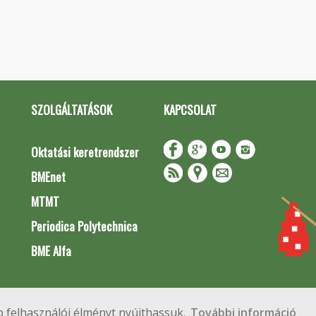
SZOLGÁLTATÁSOK
KAPCSOLAT
Oktatási keretrendszer
BMEnet
MTMT
Periodica Polytechnica
BME Alfa
Impresszum
Copyright © 2020 BME Építőmérnöki Kar
 felhasználói élményt nyújthassuk.
További információ