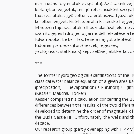
nemlineáris folyamatok vizsgálata). Az általunk vé
barlangban végeztük, ami jó referenciaként szolgálh
tapasztalatokat gyűjtöttünk a próbaszivattyúzások 
kőzetben végzett kísérletsorral a Kiskecske-hegye
Mindezen tapasztalatok felhasználásával Jelöltnek 
számítógépes hidrogeológiai modell felépítése a ter
folyamatokat be kell illesztenie a nagyobb léptékű
tudományterületek (történészek, régészek,
geológusok, statikusok) képviselőivel, akikkel közö
***
The former hydrogeological examinations of the Bud
classical water balance equation of a given area u
(precipitation) = E (evaporation) + R (runoff) + I (
(Kessler, Maucha, Böcker).
Kessler compared his calculation concerning the Bu
differences between the results of the two differe
developed to determine the order of magnitude of 
the Buda Castle Hill. Unfortunately, the wells and t
decade.
Our research group (partly overlapping with FIKP V