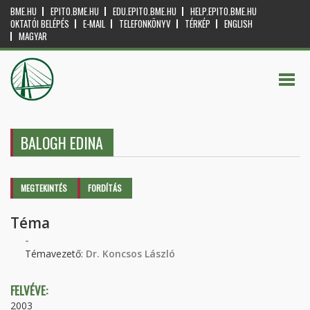
BME.HU
EPITO.BME.HU
EDU.EPITO.BME.HU
HELP.EPITO.BME.HU
OKTATÓI BELÉPÉS
E-MAIL
TELEFONKÖNYV
TÉRKÉP
ENGLISH
MAGYAR
BALOGH EDINA
Elsődleges fülek
MEGTEKINTÉS
(AKTÍV
FORDÍTÁS
FÜL)
Téma
-
Témavezető:
Dr. Koncsos László
FELVÉVE:
2003