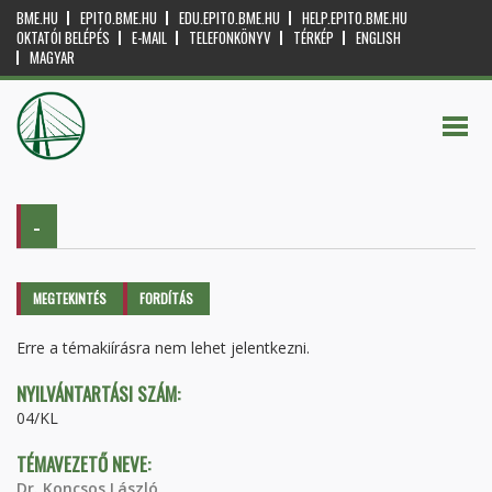
BME.HU
EPITO.BME.HU
EDU.EPITO.BME.HU
HELP.EPITO.BME.HU
OKTATÓI BELÉPÉS
E-MAIL
TELEFONKÖNYV
TÉRKÉP
ENGLISH
MAGYAR
-
Elsődleges fülek
MEGTEKINTÉS
(AKTÍV
FORDÍTÁS
FÜL)
Erre a témakiírásra nem lehet jelentkezni.
NYILVÁNTARTÁSI SZÁM:
04/KL
TÉMAVEZETŐ NEVE:
Dr. Koncsos László