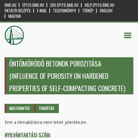
BME.HU
EPITO.BME.HU
EDU.EPITO.BME.HU
HELP.EPITO.BME.HU
OKTATÓI BELÉPÉS
E-MAIL
TELEFONKÖNYV
TÉRKÉP
ENGLISH
MAGYAR
ÖNTÖMÖRÖDŐ BETONOK POROZITÁSA
(INFLUENCE OF POROSITY ON HARDENED
PROPERTIES OF SELF-COMPACTING CONCRETE)
Elsődleges fülek
MEGTEKINTÉS
(AKTÍV
FORDÍTÁS
FÜL)
Erre a témakiírásra nem lehet jelentkezni.
NYILVÁNTARTÁSI SZÁM: