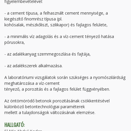
figyelembevételével:
- a cement típusa, a felhasznált cement mennyisége, a
kiegészítő finomrész típusa (pl.
kohósalak, mészkőliszt, szilikapor) és fajlagos felülete,
- a minimális víz adagolás és a víz-cement tényező hatása
pórusokra,
- az adalékanyag szemmegoszlása és fajtája,
- az adalékszerek alkalmazása.
A laboratóriumi vizsgálatok során szükséges a nyomószilárdság
meghatározása a víz-cement
tényező, a porozitás és a fajlagos felület függvényében.
Az öntömörödő betonok porozitásának csökkentésével
különböző betontechnológiai paraméterek
mellett a tulajdonságok változásának elemzése.
HALLGATÓ: