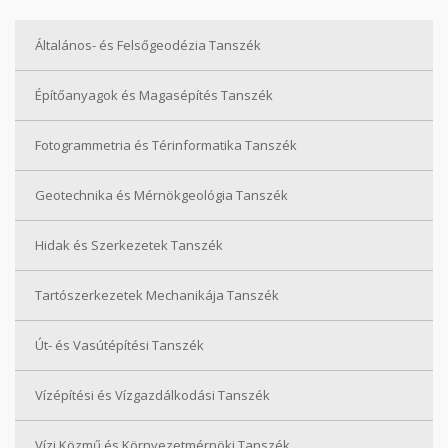
Általános- és Felsőgeodézia Tanszék
Építőanyagok és Magasépítés Tanszék
Fotogrammetria és Térinformatika Tanszék
Geotechnika és Mérnökgeológia Tanszék
Hidak és Szerkezetek Tanszék
Tartószerkezetek Mechanikája Tanszék
Út- és Vasútépítési Tanszék
Vízépítési és Vízgazdálkodási Tanszék
Vízi Közmű és Környezetmérnöki Tanszék