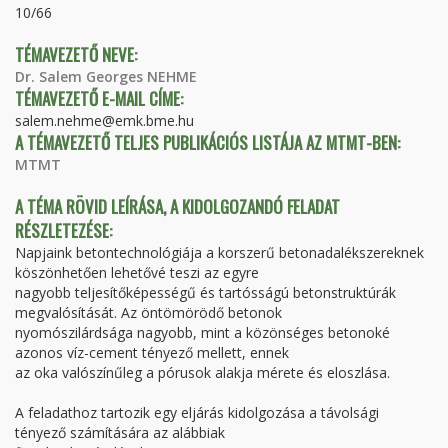
10/66
TÉMAVEZETŐ NEVE:
Dr. Salem Georges NEHME
TÉMAVEZETŐ E-MAIL CÍME:
salem.nehme@emk.bme.hu
A TÉMAVEZETŐ TELJES PUBLIKÁCIÓS LISTÁJA AZ MTMT-BEN:
MTMT
A TÉMA RÖVID LEÍRÁSA, A KIDOLGOZANDÓ FELADAT
RÉSZLETEZÉSE:
Napjaink betontechnológiája a korszerű betonadalékszereknek
köszönhetően lehetővé teszi az egyre
nagyobb teljesítőképességű és tartósságú betonstruktúrák
megvalósítását. Az öntömörödő betonok
nyomószilárdsága nagyobb, mint a közönséges betonoké
azonos víz-cement tényező mellett, ennek
az oka valószínűleg a pórusok alakja mérete és eloszlása.
A feladathoz tartozik egy eljárás kidolgozása a távolsági
tényező számítására az alábbiak