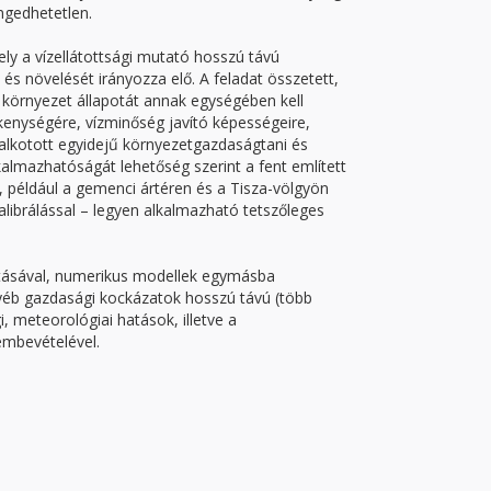
ngedhetetlen.
ely a vízellátottsági mutató hosszú távú
és növelését irányozza elő. A feladat összetett,
i környezet állapotát annak egységében kell
zékenységére, vízminőség javító képességeire,
alkotott egyidejű környezetgazdaságtani és
almazhatóságát lehetőség szerint a fent említett
 például a gemenci ártéren és a Tisza-völgyön
kalibrálással – legyen alkalmazható tetszőleges
tásával, numerikus modellek egymásba
gyéb gazdasági kockázatok hosszú távú (több
, meteorológiai hatások, illetve a
embevételével.