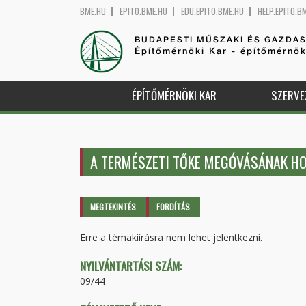
BME.HU
EPITO.BME.HU
EDU.EPITO.BME.HU
HELP.EPITO.B
BUDAPESTI MŰSZAKI ÉS GAZDA
Építőmérnöki Kar - építőmérnö
ÉPÍTŐMÉRNÖKI KAR
SZERVE
A TERMÉSZETI TŐKE MEGÓVÁSÁNAK HO
Elsődleges fülek
MEGTEKINTÉS
(AKTÍV
FORDÍTÁS
FÜL)
Erre a témakiírásra nem lehet jelentkezni.
NYILVÁNTARTÁSI SZÁM:
09/44