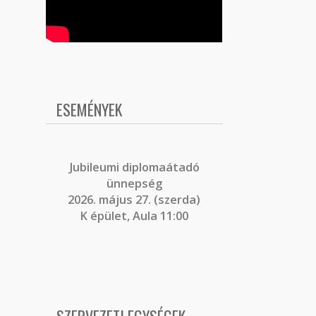
ESEMÉNYEK
J
ubileumi diplomaátadó
ünnepség
2026. május 27. (szerda)
K épület, Aula 11:00