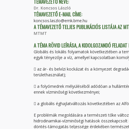
TÉMAVEZETŐ NEVE:
Dr. Koncsos László
TÉMAVEZETŐ E-MAIL CÍME:
koncsos.laszlo@emk.bme.hu
A TÉMAVEZETŐ TELJES PUBLIKÁCIÓS LISTÁJA AZ M
MTMT
A TÉMA RÖVID LEÍRÁSA, A KIDOLGOZANDÓ FELADAT
Globális és lokális folyamatok következtében a ter
egyik tényezője a víz, amellyel kapcsolatban komol
 az ár- és belvízi kockázat és a környezet degradá
területhasználat);
 a folyómedrek mélyüléséből adódóan a hullámtéri
ennek vízminőségi következményei;
 a globális éghajlatváltozás következtében az Alf
E problémák megoldására a természeti tőke változ
hidrodinamikai-vízminőségi hatások összekapcsolt 
döntés-támogatás teljessége érdekében természete