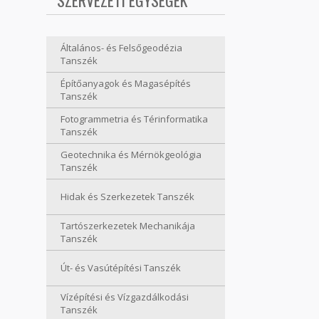
SZERVEZETI EGYSÉGEK
Általános- és Felsőgeodézia
Tanszék
Építőanyagok és Magasépítés
Tanszék
Fotogrammetria és Térinformatika
Tanszék
Geotechnika és Mérnökgeológia
Tanszék
Hidak és Szerkezetek Tanszék
Tartószerkezetek Mechanikája
Tanszék
Út- és Vasútépítési Tanszék
Vízépítési és Vízgazdálkodási
Tanszék