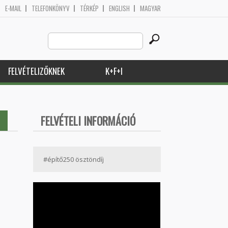
E-MAIL
TELEFONKÖNYV
TÉRKÉP
ENGLISH
MAGYAR
Search
Keresés űrlap
this
site
FELVÉTELIZŐKNEK
K+F+I
FELVÉTELI INFORMÁCIÓ
#építő250 ösztöndíj