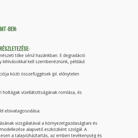
TMT-BEN:
 RÉSZLETEZÉSE:
mészeti tőke sérül hazánkban. E degradáció
y kihívásokkal kell szembenéznünk, például:
ciója közti összefüggések (pl. előnytelen
 holtágak vízellátottságának romlása, és
öld elsivatagosodása.
ásának vizsgálatával a környezetgazdaságtani és
modellezése alapvető eszközként szolgál. A
sen a talajvízháztartás, az emberi tevékenység és