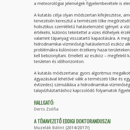
a meteorológiai jelenségek figyelembevétele is ele
A kutatás célja olyan módszertan kifejlesztése, am
tervezésén keresztül a természeti tőke megőrzését 
holisztikus szemléletű hatáselemzést igényel: a víz
értékelni, különös tekintettel a vizes élőhelyek ér
valamint tápanyag visszatartó kapacitására. A meg
hidrodinamikai-vízminőségi hatáselemző eszköz alk
problémákra különösen érzékeny hazai területeken,
kell bebizonyítani. Emellett az eszköz – megfelelő 
területen és időhorizonton.
A kutatás módszertana: gyors algoritmus megalko
ágyazásával lehetővé válik a természeti tőke és e
évtizedes) szimulálása a hidrodinamikai-vízminőségi
talajvízháztartáshoz kapcsolódó folyamatok figyel
HALLGATÓ:
Derts Zsófia
A TÉMAVEZETŐ EDDIGI DOKTORANDUSZAI
Muzelák Bálint
(2014/2017/)