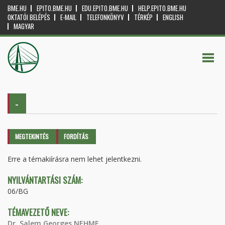
BME.HU
EPITO.BME.HU
EDU.EPITO.BME.HU
HELP.EPITO.BME.HU
OKTATÓI BELÉPÉS
E-MAIL
TELEFONKÖNYV
TÉRKÉP
ENGLISH
MAGYAR
-
Elsődleges fülek
MEGTEKINTÉS
(AKTÍV
FORDÍTÁS
FÜL)
Erre a témakiírásra nem lehet jelentkezni.
NYILVÁNTARTÁSI SZÁM:
06/BG
TÉMAVEZETŐ NEVE:
Dr. Salem Georges NEHME