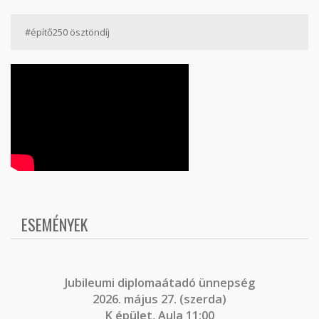
#építő250 ösztöndíj
ESEMÉNYEK
J
ubileumi diplomaátadó ünnepség
2026. május 27. (szerda)
K épület, Aula 11:00