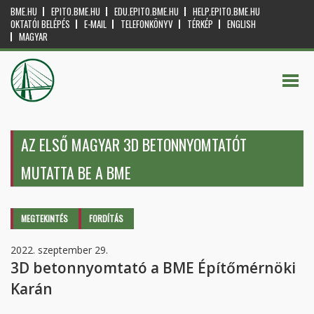
BME.HU
EPITO.BME.HU
EDU.EPITO.BME.HU
HELP.EPITO.BME.HU
OKTATÓI BELÉPÉS
E-MAIL
TELEFONKÖNYV
TÉRKÉP
ENGLISH
MAGYAR
AZ ELSŐ MAGYAR 3D BETONNYOMTATÓT
MUTATTA BE A BME
Elsődleges fülek
MEGTEKINTÉS
(AKTÍV
FORDÍTÁS
FÜL)
2022. szeptember 29.
3D betonnyomtató a BME Építőmérnöki
Karán