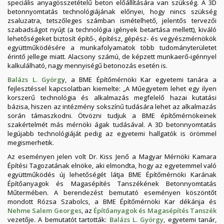
speciális anyagösszetételű beton előállítására van szükség. A 3D
betonnyomtatás technológiájának előnyei, hogy nincs szükség
zsaluzatra, tetszőleges számban ismételhető, jelentős tervezői
szabadságot nyújt (a technológia igények betartása mellett), kiváló
lehetőségeket biztosít építő-, építész, gépész- és vegyészmérnökök
együttműködésére a munkafolyamatok több tudományterületet
érintő jellege miatt. Alacsony számú, de képzett munkaerő-igénnyel
kalkulálható, nagy mennyiségű betonozás esetén is.
Balázs L. Györg
y, a BME Építőmérnöki Kar egyetemi tanára a
fejlesztéssel kapcsolatban kiemelte: „A Műegyetem lehet egy ilyen
korszerű technológia és alkalmazás megfelelő hazai kutatási
bázisa, hiszen az intézmény sokszínű tudására lehet az alkalmazás
során támaszkodni. Ötvözni tudjuk a BME építőmérnökeinek
szakértelmét más mérnöki ágak tudásával. A 3D betonnyomtatás
legújabb technológiáját pedig az egyetemi hallgatók is örömmel
megismerhetik.
Az eseményen jelen volt Dr. Kiss Jenő a Magyar Mérnöki Kamara
Építési Tagozatának elnöke, aki elmondta, hogy az egyetemmel való
együttműködés új lehetőségét látja BME Építőmérnöki Karának
Építőanyagok és Magasépítés Tanszékének Betonnyomtatás
Műtermében. A berendezést bemutató eseményen köszöntőt
mondott Rózsa Szabolcs, a BME Építőmérnöki Kar dékánja és
Nehme Salem Georges
, az
Építőanyagok és Magasépítés Tanszék
vezetője. A bemutatót tartották:
Balázs L. György
, egyetemi tanár,