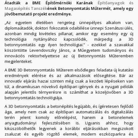
Átadták a BME Építőmérnöki Karának
Építőanyagok és
Magasépítés Tanszék
ének Betonnyomtatás Műtermét, amely egy
jövőbemutató projekt eredménye.
„Az egyetem életében rengeteg ünnepélyes alkalom van,
diplomaátadók, doktori fokozatok odaítélése ünnepi Szenátusi ülés,
azonban mindig kivételes pillanat, amikor egy esemény egy új
technológia nyitányához kapcsolódik, márpedig a 3D
betonnyomtatás egy ilyen technológiai.” - ezekkel a szavakkal
köszöntötte Levendovszky János, a Műegyetem tudományos és
innovációs rektorhelyettese az új Betonnyomtás Műteremben
megjelenteket.
A BME 3D Betonnyomtatás Műterem elsődleges feladata új kutatási
eredmények elérése és az alkalmazások elősegítése. Bár az
innovatív eljárás hazai szinten még csak a kezdeti lépéseken van
túl, a dinamikusan növekvő építőipari igények és a nyugati példák
alapján jelentős térnyerésre is számíthat a közeljövőben a 3D
betonnyomtatás technológiája.
A 3D betonnyomtatás a betonépítés legújabb, és ígéretesen fejlődő
ága, amely nem csak az építőipari automatizálás és digitalizálás
terén jelent komoly előrelépést, hanem a betonelemek
anyagtudományi fejlesztésében is. Ugyanis ahhoz, hogy
kiküszöbölhetők legyenek a korábbi eljárásokban megszokott
zsaluzat és egyéb rögzítő elemek, modern eszközparkra és